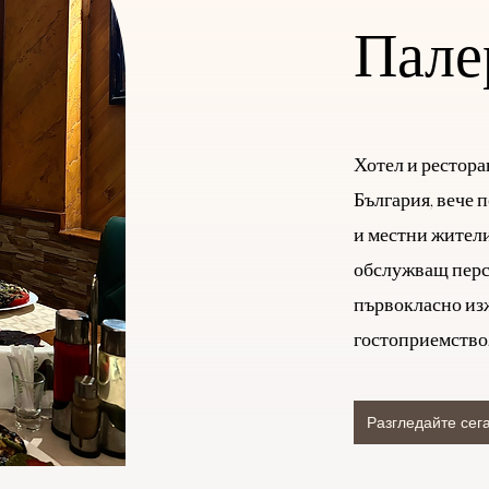
Пале
Хотел и рестора
България, вече п
и местни жители
обслужващ перс
първокласно из
гостоприемство
Разгледайте сег