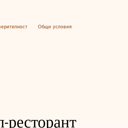
верителност
Общи условия
л-ресторант