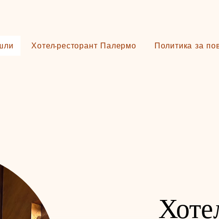
шли
Хотел-ресторант Палермо
Политика за по
Хоте