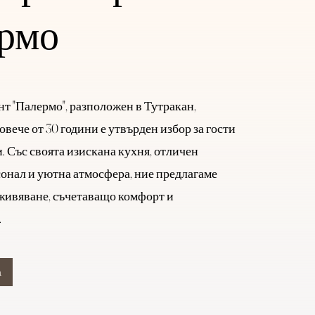
рмо
нт "Палермо", разположен в Тутракан,
овече от 30 години е утвърден избор за гости
. Със своята изискана кухня, отличен
онал и уютна атмосфера, ние предлагаме
живяване, съчетаващо комфорт и
.
а