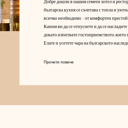
Добре дошли в нашия семеен хотел и ресто
българска кухня се съчетава с топла и уют
всичко необходимо – от комфортен престой
Каним ви да се отпуснете и да се насладит
докато изпитвате гостоприемството, което
Елате и усетете чара на българското наследс
Прочети повече