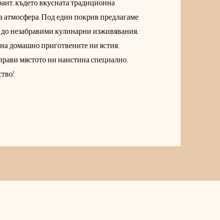
рант, където вкусната традиционна
на атмосфера. Под един покрив предлагаме
 до незабравими кулинарни изживявания.
е на домашно приготвените ни ястия,
 прави мястото ни наистина специално.
тво!​